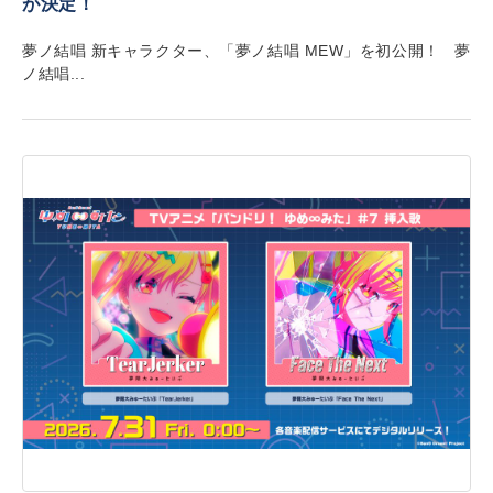
が決定！
夢ノ結唱 新キャラクター、「夢ノ結唱 MEW」を初公開！ 夢
ノ結唱...