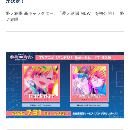
が決定！
夢ノ結唱 新キャラクター、「夢ノ結唱 MEW」を初公開！ 夢
ノ結唱...