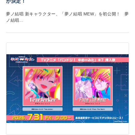
が決定！
夢ノ結唱 新キャラクター、「夢ノ結唱 MEW」を初公開！ 夢
ノ結唱...