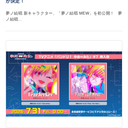
が決定！
夢ノ結唱 新キャラクター、「夢ノ結唱 MEW」を初公開！ 夢
ノ結唱...