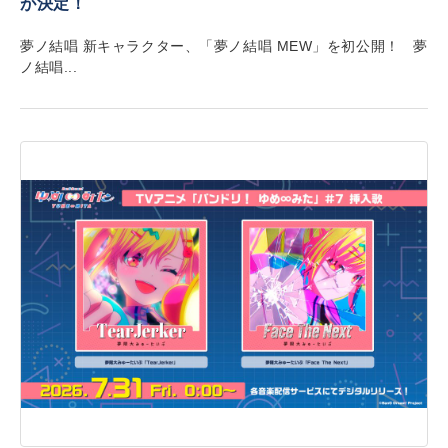
が決定！
夢ノ結唱 新キャラクター、「夢ノ結唱 MEW」を初公開！ 夢
ノ結唱...