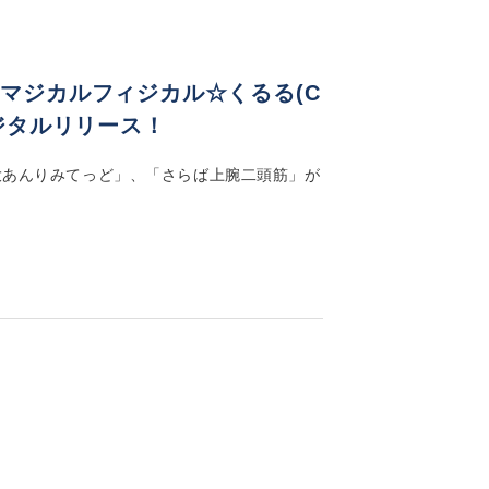
マジカルフィジカル☆くるる(C
ジタルリリース！
大あんりみてっど」、「さらば上腕二頭筋」が