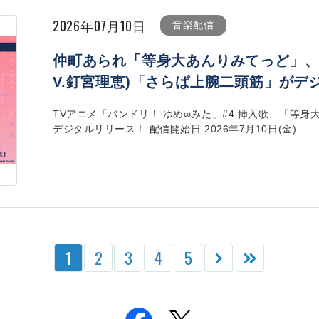
2026年07月10日
音楽配信
仲町あられ「等身大あんりみてっど」、
V.釘宮理恵)「さらば上腕二頭筋」がデ
TVアニメ「バンドリ！ ゆめ∞みた」#4 挿入歌、「等身
デジタルリリース！ 配信開始日 2026年7月10日(金)...
1
2
3
4
5