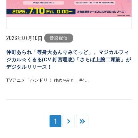
2026年07月10日
音楽配信
仲町あられ「等身大あんりみてっど」、マジカルフィ
ジカル☆くるる(CV.釘宮理恵)「さらば上腕二頭筋」が
デジタルリリース！
TVアニメ「バンドリ！ ゆめ∞みた」#4...
1