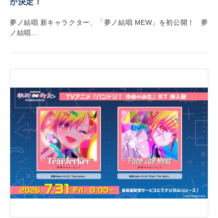
が決定！
夢ノ結唱 新キャラクター、「夢ノ結唱 MEW」を初公開！ 夢
ノ結唱...