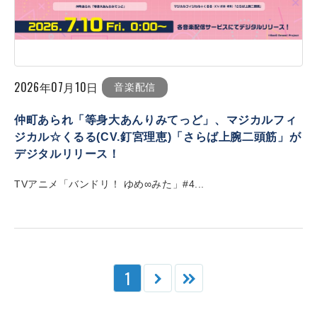
2026年07月10日
音楽配信
仲町あられ「等身大あんりみてっど」、マジカルフィ
ジカル☆くるる(CV.釘宮理恵)「さらば上腕二頭筋」が
デジタルリリース！
TVアニメ「バンドリ！ ゆめ∞みた」#4...
1