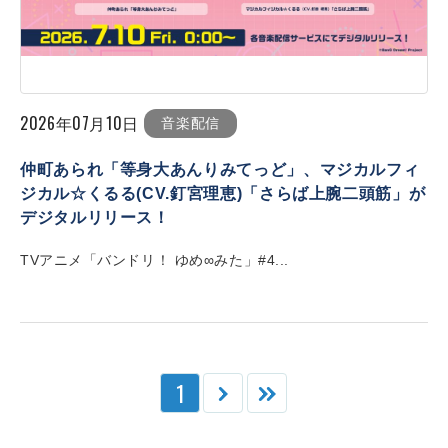
2026年07月10日
音楽配信
仲町あられ「等身大あんりみてっど」、マジカルフィ
ジカル☆くるる(CV.釘宮理恵)「さらば上腕二頭筋」が
デジタルリリース！
TVアニメ「バンドリ！ ゆめ∞みた」#4...
1