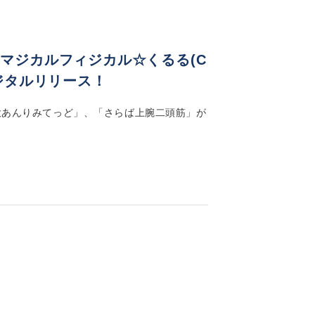
マジカルフィジカル☆くるる(C
ジタルリリース！
大あんりみてっど」、「さらば上腕二頭筋」が