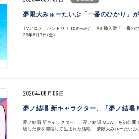
夢限大みゅーたいぷ「一番のひかり」
TVアニメ「バンドリ！ ゆめ∞みた」#8 挿入歌「一番の
26年8月7日(金)...
2026年08月06日
夢ノ結唱 新キャラクター、「夢ノ結唱 
夢ノ結唱 新キャラクター、「夢ノ結唱 MEW」を初公開
験した夢を濃縮して生まれた結唱。 夢限大みゅーたいぷのVo