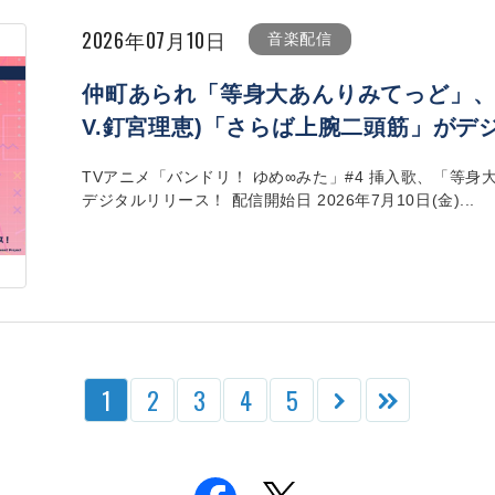
2026年07月10日
音楽配信
仲町あられ「等身大あんりみてっど」、
V.釘宮理恵)「さらば上腕二頭筋」がデ
TVアニメ「バンドリ！ ゆめ∞みた」#4 挿入歌、「等身
デジタルリリース！ 配信開始日 2026年7月10日(金)...
1
2
3
4
5