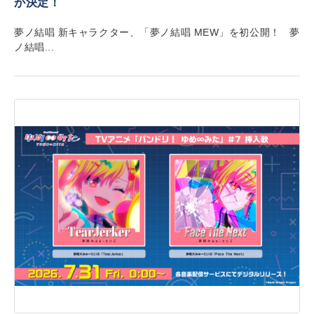
が決定！
夢ノ結唱 新キャラクター、「夢ノ結唱 MEW」を初公開！ 夢
ノ結唱...