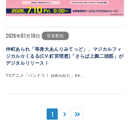
2026年07月10日
音楽配信
仲町あられ「等身大あんりみてっど」、マジカルフィ
ジカル☆くるる(CV.釘宮理恵)「さらば上腕二頭筋」が
デジタルリリース！
TVアニメ「バンドリ！ ゆめ∞みた」#4...
1