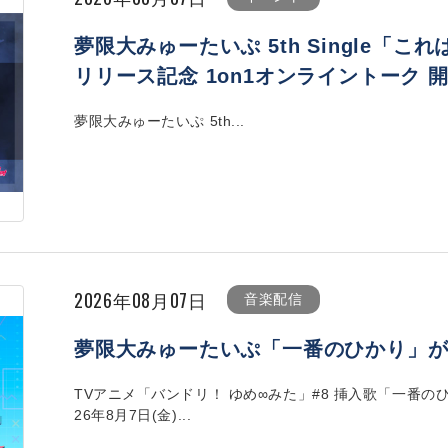
夢限大みゅーたいぷ 5th Single「
リリース記念 1on1オンライントーク 
夢限大みゅーたいぷ 5th...
2026年08月07日
音楽配信
夢限大みゅーたいぷ「一番のひかり」
TVアニメ「バンドリ！ ゆめ∞みた」#8 挿入歌「一番の
26年8月7日(金)...