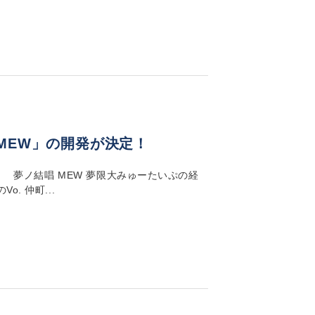
MEW」の開発が決定！
！ 夢ノ結唱 MEW 夢限大みゅーたいぷの経
. 仲町...