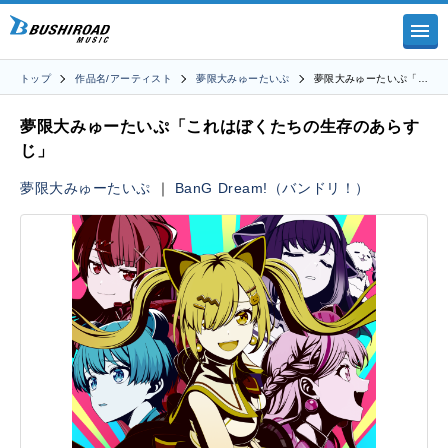
トップ
作品名/アーティスト
夢限大みゅーたいぷ
夢限大みゅーたいぷ「…
夢限大みゅーたいぷ「これはぼくたちの生存のあらす
じ」
夢限大みゅーたいぷ
｜
BanG Dream!（バンドリ！）