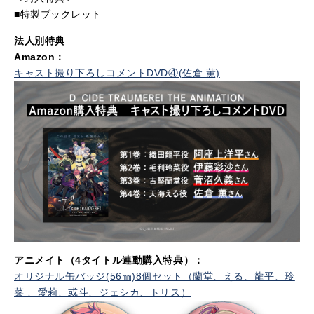
■特製ブックレット
法人別特典
Amazon：
キャスト撮り下ろしコメントDVD④(佐倉 薫)
アニメイト（4タイトル連動購入特典）：
オリジナル缶バッジ(56㎜)8個セット（蘭堂、える、龍平、玲
菜 、愛莉、或斗、ジェシカ、トリス）