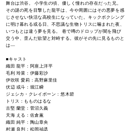
舞台は渋谷。 小学生の頃、優しく憧れの存在だった兄。
その謎の死を目撃した龍平は、今や周囲にはその悪夢を感
じさせない快活な高校生になっていた。キックボクシング
に明け暮れる或る日、不思議な生物トリスに噛まれた夜、
いつもとは違う夢を見る。 巷で噂のドロップが闇を飛び
交う中、歪んだ欲望と対峙する。彼がその先に見るものと
は—
■キャスト
織田 龍平：阿座上洋平
毛利 玲菜：伊藤彩沙
伊吹咲 愛莉：高野麻里佳
伏辺 或斗：堀江瞬
ジェシカ・クレイボーン：悠木碧
トリス：もものはるな
古堅 蘭堂：菅沼久義
天海 える：佐倉薫
織田 純平：陶山章央
村瀬 良判：松岡禎丞