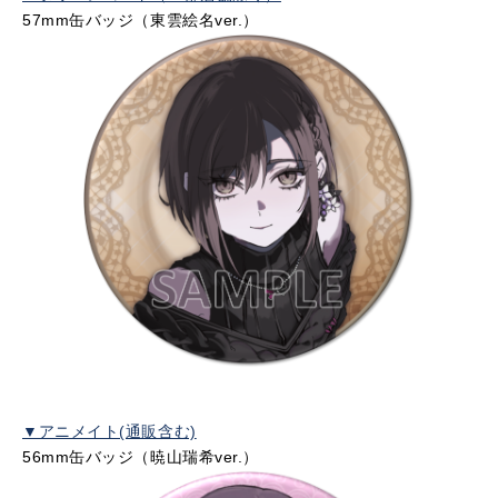
57mm缶バッジ（東雲絵名
ver.
）
▼アニメイト(通販含む)
56mm缶バッジ（暁山瑞希
ver.
）