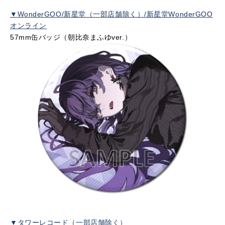
▼WonderGOO/新星堂（一部店舗除く）/新星堂WonderGOO
オンライン
57mm缶バッジ（朝比奈まふゆ
ver.
）
▼タワーレコード（一部店舗除く）