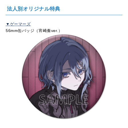
法人別オリジナル特典
▼ゲーマーズ
56mm缶バッジ（宵崎奏
ver.
）