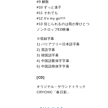
#9 解散
#10 ずっと迷子
#11 それでも
#12 It’s my go!!!!!
#13 信じられるのは我が身ひとつ
ノンテロップED映像
※収録字幕
1) バリアフリー日本語字幕
2) 英語字幕
3) 韓国語字幕
4) 中国語繁体字字幕
5) 中国語簡体字字幕
[CD]
オリジナル・サウンドトラック
CRYCHIC「春日影」