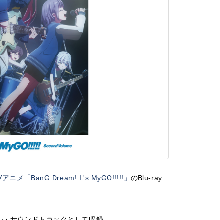
Vアニメ「BanG Dream! It's MyGO!!!!!」
のBlu-ray
。
ル・サウンドトラックとして収録。