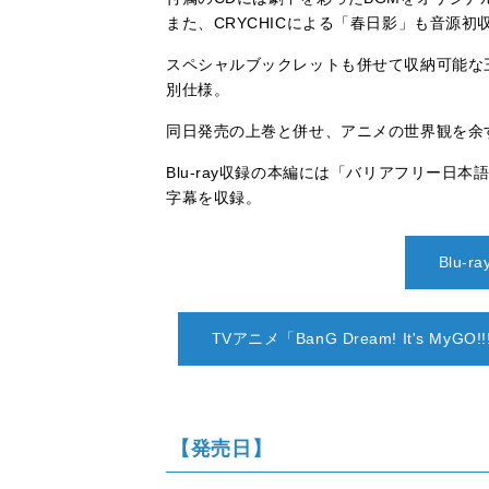
また、CRYCHICによる「春日影」も音源初
スペシャルブックレットも併せて収納可能な
別仕様。
同日発売の上巻と併せ、アニメの世界観を余
Blu-ray収録の本編には「バリアフリー日
字幕を収録。
Blu-
TVアニメ「BanG Dream! It's MyG
【発売日】