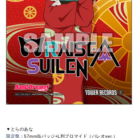
▼とらのあな
限定盤
：57mm缶バッジ+L判ブロマイド（パレオver.）