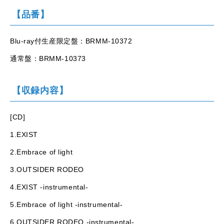
【品番】
Blu-ray付生産限定盤：BRMM-10372
通常盤：BRMM-10373
【収録内容】
[CD]
1.EXIST
2.Embrace of light
3.OUTSIDER RODEO
4.EXIST -instrumental-
5.Embrace of light -instrumental-
6.OUTSIDER RODEO -instrumental-