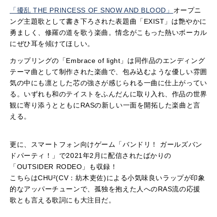
「擾乱 THE PRINCESS OF SNOW AND BLOOD」
オープニ
ング主題歌として書き下ろされた表題曲「EXIST」は艶やかに
勇ましく、修羅の道を歌う楽曲。情念がこもった熱いボーカル
にぜひ耳を傾けてほしい。
カップリングの「Embrace of light」は同作品のエンディング
テーマ曲として制作された楽曲で、包み込むような優しい雰囲
気の中にも凛とした芯の強さが感じられる一曲に仕上がってい
る。いずれも和のテイストをふんだんに取り入れ、作品の世界
観に寄り添うとともにRASの新しい一面を開拓した楽曲と言
える。
更に、スマートフォン向けゲーム「バンドリ！ ガールズバン
ドパーティ！」で2021年2月に配信されたばかりの
「OUTSIDER RODEO」も収録！
こちらはCHU²(CV：紡木吏佐)による小気味良いラップが印象
的なアッパーチューンで、孤独を抱えた人へのRAS流の応援
歌とも言える歌詞にも大注目だ。