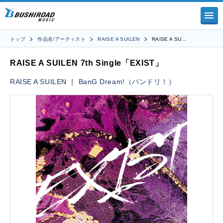
トップ
作品名/アーティスト
RAISE A SUILEN
RAISE A SU…
RAISE A SUILEN 7th Single「EXIST」
RAISE A SUILEN
｜
BanG Dream!（バンドリ！）