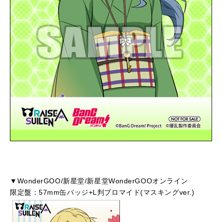
▼WonderGOO/新星堂/新星堂WonderGOOオンライン
限定盤：57mm缶バッジ+L判ブロマイド(マスキングver.)