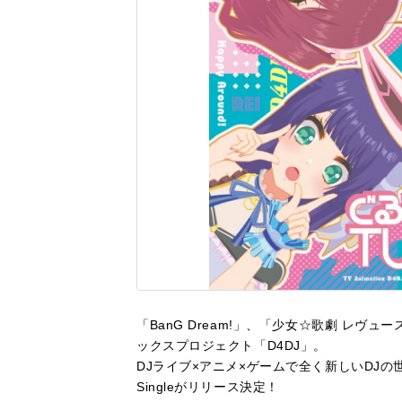
「BanG Dream!」、「少女☆歌劇 レ
ックスプロジェクト「D4DJ」。
DJライブ×アニメ×ゲームで全く新しいDJの世
Singleがリリース決定！