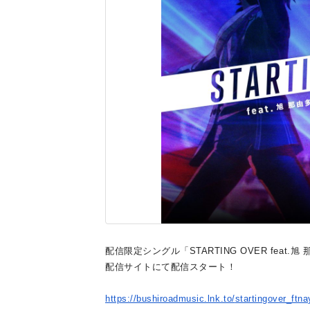
配信限定シングル「STARTING OVER feat.旭 
配信サイトにて配信スタート！
https://bushiroadmusic.lnk.to/
startingover_ftn