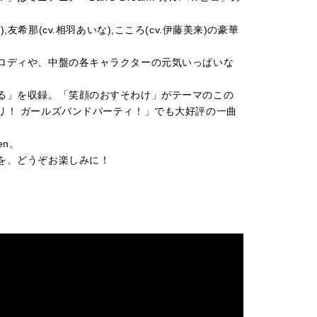
亜美),友希那(cv.相羽あいな),こころ(cv.伊藤美来)の豪華
ロディや、中盤の各キャラクターの元気いっぱいな
る」を収録。「笑顔のおすそわけ」がテーマのこの
リ！ ガールズバンドパーティ！」でも大好評の一曲
en。
を、どうぞお楽しみに！