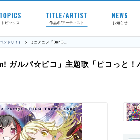
TOPICS
TITLE/ARTIST
NEWS
トピックス
作品名/アーティスト
お知らせ
!（バンドリ！）
ミニアニメ「BanG…
eam! ガルパ☆ピコ」主題歌「ピコっ