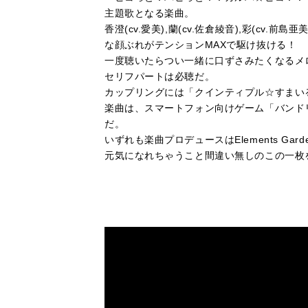
主題歌となる楽曲。
香澄(cv.愛美),蘭(cv.佐倉綾音),彩(cv.前島
な顔ぶれがテンションMAXで駆け抜ける！
一度聴いたらつい一緒に口ずさみたくなるメ
セリフパートは必聴だ。
カップリングには「クインティプル☆すまい
楽曲は、スマートフォン向けゲーム「バンド
だ。
いずれも楽曲プロデュースはElements Gard
元気になれちゃうこと間違い無しのこの一枚