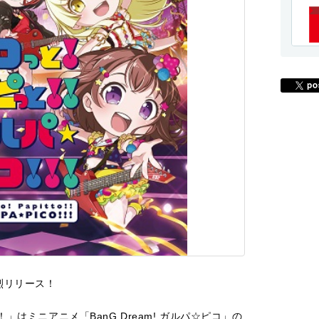
鮮烈リリース！
はミニアニメ「BanG Dream! ガルパ☆ピコ」の