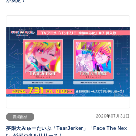
が決定！
2026年07月31日
音楽配信
夢限大みゅーたいぷ「TearJerker」「Face The Nex
t」がデジタルリリース！