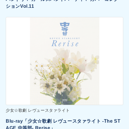
ションVol.11
少女☆歌劇 レヴュースタァライト
Blu-ray「少女☆歌劇 レヴュースタァライト -The ST
AGE 中等部- Rerise」