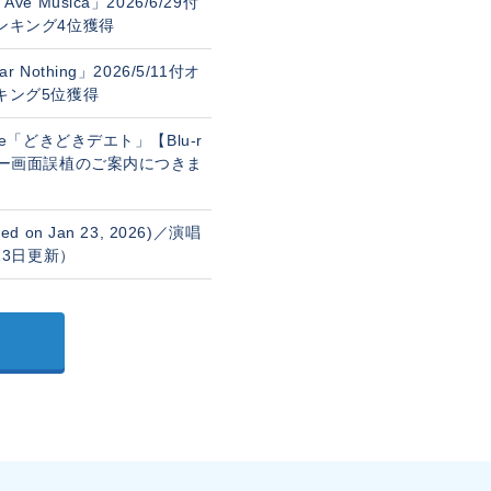
m「Ave Música」2026/6/29付
ンキング4位獲得
Fear Nothing」2026/5/11付オ
キング5位獲得
Single「どきどきデエト」【Blu-r
ュー画面誤植のご案内につきま
ated on Jan 23, 2026)／演唱
23日更新）