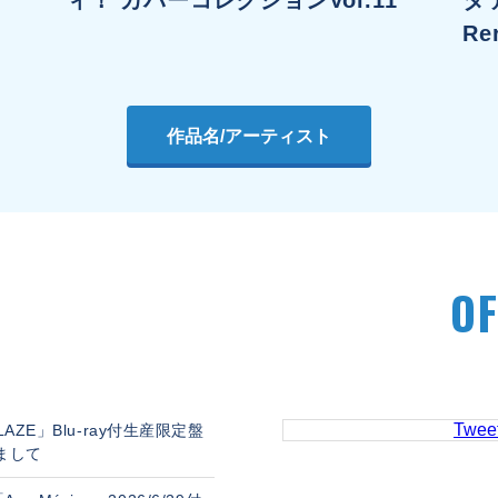
Re
作品名/アーティスト
OF
Twee
BLAZE」Blu-ray付生産限定盤
まして