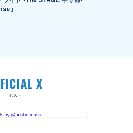
rise」
FICIAL X
ポスト
ts by @bushi_music