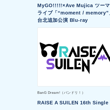
MyGO!!!!!×Ave Mujica ツー
ライブ「“moment / memory
台北追加公演 Blu-ray
BanG Dream!（バンドリ！）
RAISE A SUILEN 16th Single