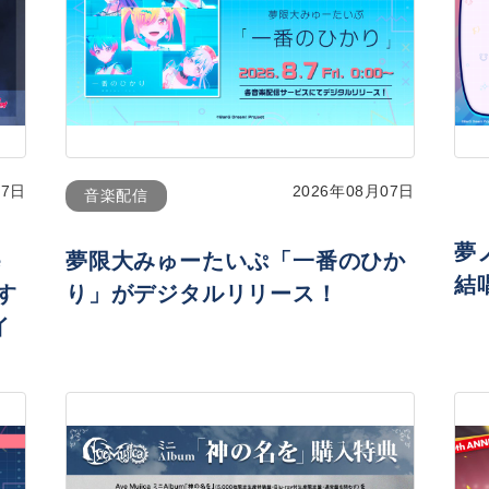
07日
2026年08月07日
音楽配信
夢
e
夢限大みゅーたいぷ「一番のひか
結
す
り」がデジタルリリース！
イ