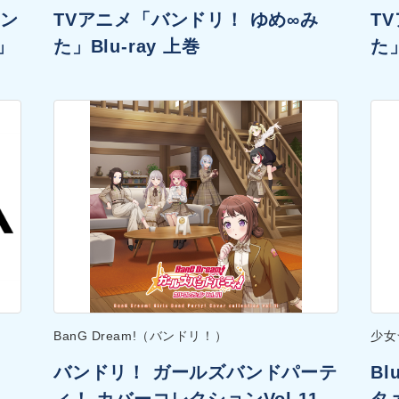
マン
TVアニメ「バンドリ！ ゆめ∞み
T
”」
た」Blu-ray 上巻
た」
BanG Dream!（バンドリ！）
少女
バンドリ！ ガールズバンドパーテ
B
ィ！ カバーコレクションVol.11
タァ