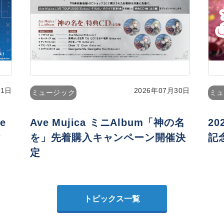
31日
2026年07月30日
ミュージック
ミュ
e
Ave Mujica ミニAlbum「神の名
2
タ
を」先着購入キャンペーン開催決
記
定
トピックス一覧