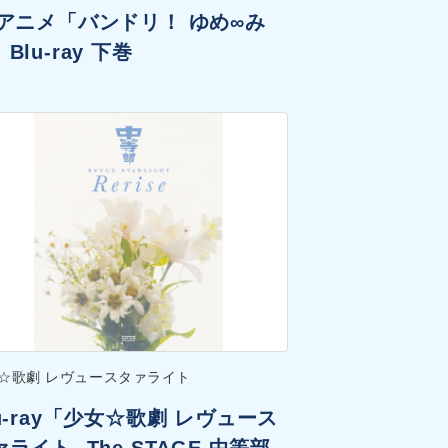
Vアニメ「バンドリ！ ゆめ∞み
Blu-ray 下巻
☆歌劇 レヴュースタァライト
lu-ray「少女☆歌劇 レヴュース
ライト -The STAGE 中等部-