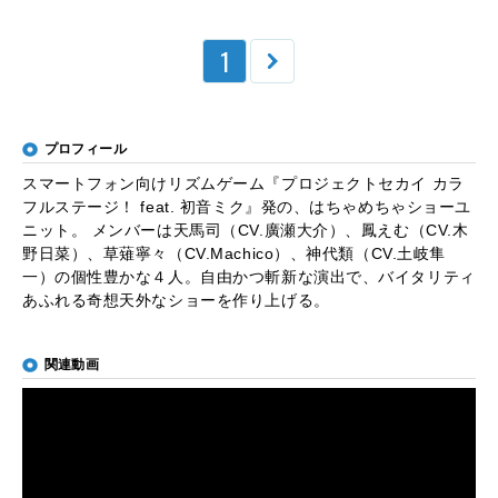
1
プロフィール
スマートフォン向けリズムゲーム『プロジェクトセカイ カラ
フルステージ！ feat. 初音ミク』発の、はちゃめちゃショーユ
ニット。 メンバーは天馬司（CV.廣瀬大介）、鳳えむ（CV.木
野日菜）、草薙寧々（CV.Machico）、神代類（CV.土岐隼
一）の個性豊かな４人。自由かつ斬新な演出で、バイタリティ
あふれる奇想天外なショーを作り上げる。
関連動画