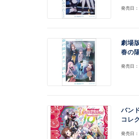
発売日：2
劇場版「
春の陽
発売日：2
バン
コレク
発売日：2