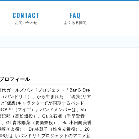
CONTACT
FAQ
お問い合わせ
よくある質問
プロフィール
世代ガールズバンドプロジェクト「BanG Dre
m!（バンドリ！）」から生まれた、 "現実(リア
)"と"仮想(キャラクター)"が同期するバンド・
GO!!!!!（マイゴ）。バンドメンバーは、Vo.
宮妃那（高松燈役）、Gt.立石凛（千早愛音
）、Gt.青木陽菜（要楽奈役）、Ba.小日向美香
長崎そよ役）、Dr.林鼓子（椎名立希役）。20
3年6月よりバンドリ！プロジェクトのアニメ新