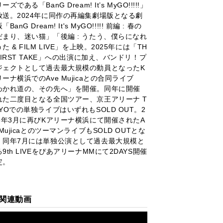
ーズである「BanG Dream! It’s MyGO!!!!!」
放送。2024年に同作の再編集劇場版となる劇
「BanG Dream! It's MyGO!!!!! 前編 : 春の
だまり、迷い猫」「後編 : うたう、僕らになれ
た & FILM LIVE」を上映。2025年には「TH
FIRST TAKE」への出演に加え、バンドリ！プ
ジェクトとして過去最大規模の動員となったK
ーナ横浜でのAve Mujicaとの合同ライブ
わかれ道の、その先へ」を開催。同年に開催
れた二度目となる全国ツアー、京王アリーナ T
KYOでの単独ライブはいずれもSOLD OUT。2
26年3月に再びKアリーナ横浜にて開催されたA
 MujicaとのツーマンライブもSOLD OUTとな
、同年7月には単独公演として過去最大規模と
9th LIVEをぴあアリーナMMにて2DAYS開催
定。
関連動画