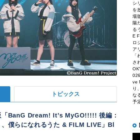
シリ
を
場版
陽
るう
E 
ロ
アリ
「
さ
O
0
ve
り
トピックス
なる
予
BanG Dream! It’s MyGO!!!!! 後編 :
、僕らになれるうた & FILM LIVE」Bl