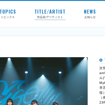
TOPICS
TITLE/ARTIST
NEWS
トピックス
作品名/アーティスト
お知らせ
次
a
ル
My
羊
役
（
2