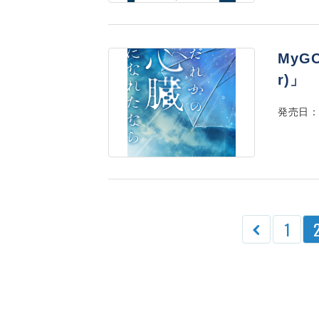
MyG
r)」
発売日：2
1