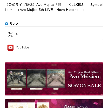
【公式ライブ映像】Ave Mujica「顔」「KiLLKiSS」「Symbol
I : △」（Ave Mujica 5th LIVE「Nova Historia」）
リンク
X
YouTube