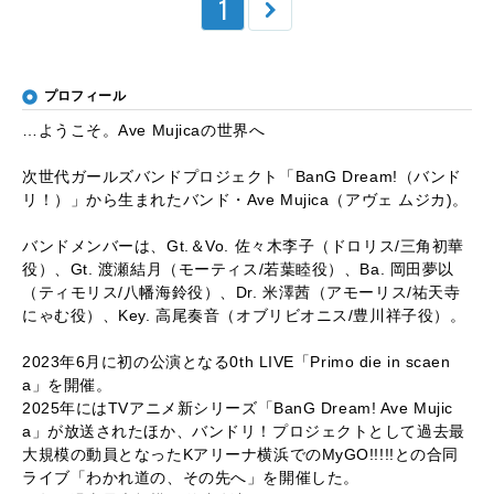
1
プロフィール
…ようこそ。Ave Mujicaの世界へ
次世代ガールズバンドプロジェクト「BanG Dream!（バンド
リ！）」から生まれたバンド・Ave Mujica（アヴェ ムジカ)。
バンドメンバーは、Gt.＆Vo. 佐々木李子（ドロリス/三角初華
役）、Gt. 渡瀬結月（モーティス/若葉睦役）、Ba. 岡田夢以
（ティモリス/八幡海鈴役）、Dr. 米澤茜（アモーリス/祐天寺
にゃむ役）、Key. 高尾奏音（オブリビオニス/豊川祥子役）。
2023年6月に初の公演となる0th LIVE「Primo die in scaen
a」を開催。
2025年にはTVアニメ新シリーズ「BanG Dream! Ave Mujic
a」が放送されたほか、バンドリ！プロジェクトとして過去最
大規模の動員となったKアリーナ横浜でのMyGO!!!!!との合同
ライブ「わかれ道の、その先へ」を開催した。