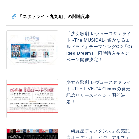
「スタァライト九九組」の関連記事
「少女歌劇 レヴュースタァライ
ト -The MUSICAL- 遙かなるエ
ルドラド」テーマソングCD「Gi
lded Dreams」同時購入キャン
ペーン開催決定！
少女☆歌劇 レヴュースタァライ
ト -The LIVE-#4 Climaxの発売
記念リリースイベント開催決
定！
「綺羅星ディスタンス」発売記
念オーディオ・ビジュアルフェ