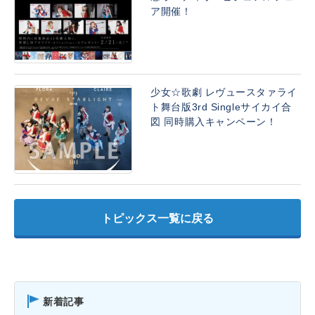
ア開催！
少女☆歌劇 レヴュースタァライ
ト舞台版3rd Singleサイカイ合
図 同時購入キャンペーン！
トピックス一覧に戻る
新着記事