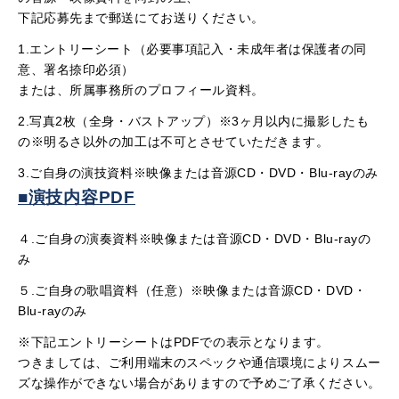
下記応募先まで郵送にてお送りください。
1.エントリーシート（必要事項記入・未成年者は保護者の同
意、署名捺印必須）
または、所属事務所のプロフィール資料。
2.写真2枚（全身・バストアップ）※3ヶ月以内に撮影したも
の※明るさ以外の加工は不可とさせていただきます。
3.ご自身の演技資料※映像または音源CD・DVD・Blu-rayのみ
■演技内容PDF
４.ご自身の演奏資料※映像または音源CD・DVD・Blu-rayの
み
５.ご自身の歌唱資料（任意）※映像または音源CD・DVD・
Blu-rayのみ
※下記エントリーシートはPDFでの表示となります。
つきましては、ご利用端末のスペックや通信環境によりスムー
ズな操作ができない場合がありますので予めご了承ください。