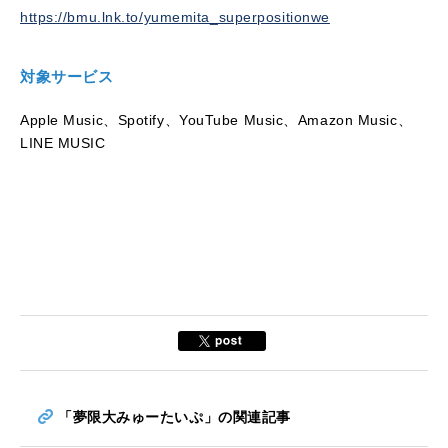
https://bmu.lnk.to/yumemita_superpositionwe
対象サービス
Apple Music、Spotify、YouTube Music、Amazon Music、
LINE MUSIC
「夢限大みゅーたいぷ」の関連記事