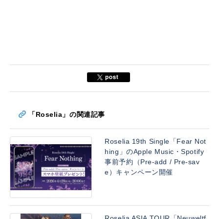
「Roselia」の関連記事
Roselia 19th Single「Fear Not
hing」のApple Music・Spotify
事前予約（Pre-add / Pre-sav
e）キャンペーン開催
Roselia ASIA TOUR「Neuweltf