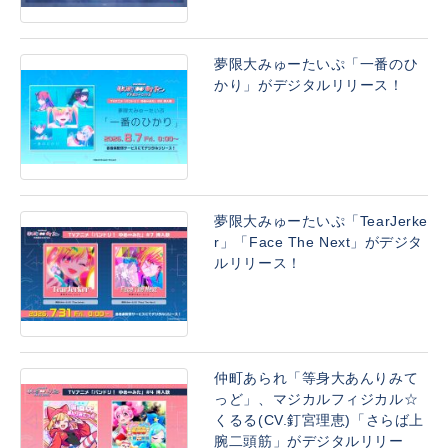
夢限大みゅーたいぷ「一番のひ
かり」がデジタルリリース！
夢限大みゅーたいぷ「TearJerke
r」「Face The Next」がデジタ
ルリリース！
仲町あられ「等身大あんりみて
っど」、マジカルフィジカル☆
くるる(CV.釘宮理恵)「さらば上
腕二頭筋」がデジタルリリー