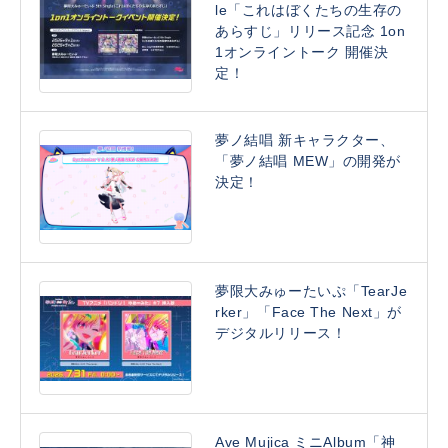
le「これはぼくたちの生存の
あらすじ」リリース記念 1on
1オンライントーク 開催決
定！
夢ノ結唱 新キャラクター、
「夢ノ結唱 MEW」の開発が
決定！
夢限大みゅーたいぷ「TearJe
rker」「Face The Next」が
デジタルリリース！
Ave Mujica ミニAlbum「神