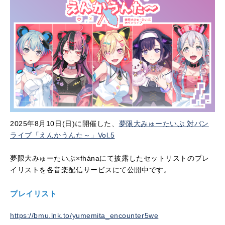
2025年8月10日(日)に開催した、
夢限大みゅーたいぷ 対バン
ライブ「えんかうんた～」Vol.5
夢限大みゅーたいぷ×fhánaにて披露したセットリストのプレ
イリストを各音楽配信サービスにて公開中です。
プレイリスト
https://bmu.lnk.to/yumemita_encounter5we