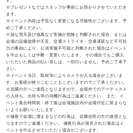
す。
※プレゼントなどはスタッフが事前にお預かりさせていただき
ます。
※イベント内容は予告なく変更になる可能性がございます。予
めご了承ください。
※急な荒天及び強風など実施が危険と判断された場合、または
会場の設備故障や天災、交通ストライキ・交通遅延など不可抗
力の事由により、公演実施不可能と判断された場合はイベント
を中止もしくは中断・変更いたします。 その場合でもご購入
いただいた商品の払い戻しは、一切行いません。予めご了承下
さい。
※イベント当日、取材等によりカメラが入る場合がございま
す。お客様が映りこむこともございますのでご了承ください。
※近隣の方へご迷惑となりますので、会場外でのアーティスト
の入待ち、出待ち等の待機行為はご遠慮ください。 また、イ
ベント集合時間前・終了後は会場施設内や会場付近に留まらな
いようお願いいたします。
※徹夜で会場に溜まるなどの行為は、近隣住民の方の迷惑とな
りますのでご遠慮ください。 徹夜行為が発見された場合はイ
ベントを中止させていただく場合がございます。