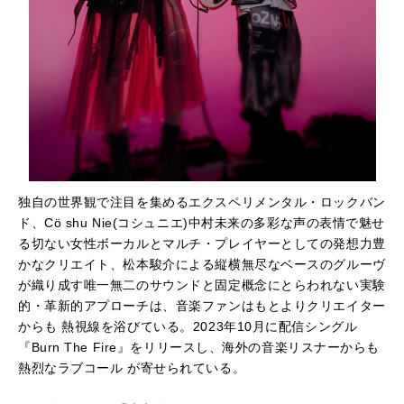
独自の世界観で注目を集めるエクスペリメンタル・ロックバン
ド、Cö shu Nie(コシュニエ)中村未来の多彩な声の表情で魅せ
る切ない女性ボーカルとマルチ・プレイヤーとしての発想力豊
かなクリエイト、松本駿介による縦横無尽なベースのグルーヴ
が織り成す唯一無二のサウンドと固定概念にとらわれない実験
的・革新的アプローチは、音楽ファンはもとよりクリエイター
からも 熱視線を浴びている。2023年10月に配信シングル
『Burn The Fire』をリリースし、海外の音楽リスナーからも
熱烈なラブコール が寄せられている。