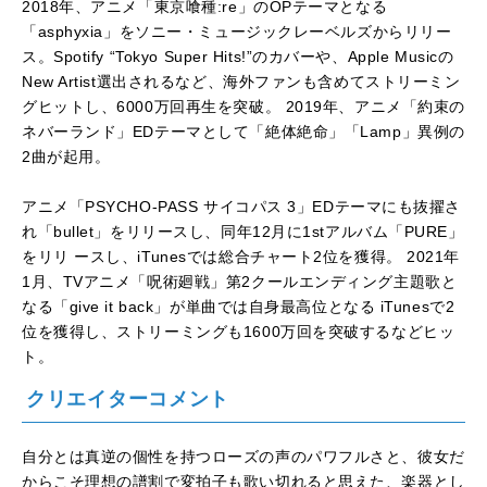
2018年、アニメ「東京喰種:re」のOPテーマとなる
「asphyxia」をソニー・ミュージックレーベルズからリリー
ス。Spotify “Tokyo Super Hits!”のカバーや、Apple Musicの
New Artist選出されるなど、海外ファンも含めてストリーミン
グヒットし、6000万回再生を突破。 2019年、アニメ「約束の
ネバーランド」EDテーマとして「絶体絶命」「Lamp」異例の
2曲が起用。
アニメ「PSYCHO-PASS サイコパス 3」EDテーマにも抜擢さ
れ「bullet」をリリースし、同年12月に1stアルバム「PURE」
をリリ ースし、iTunesでは総合チャート2位を獲得。 2021年
1月、TVアニメ「呪術廻戦」第2クールエンディング主題歌と
なる「give it back」が単曲では自身最高位となる iTunesで2
位を獲得し、ストリーミングも1600万回を突破するなどヒッ
ト。
クリエイターコメント
自分とは真逆の個性を持つローズの声のパワフルさと、彼女だ
からこそ理想の譜割で変拍子も歌い切れると思えた、楽器とし