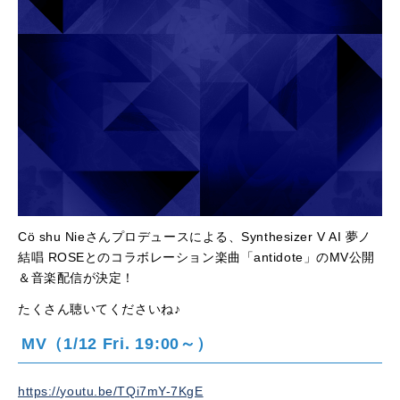
Cö shu Nieさんプロデュースによる、Synthesizer V AI 夢ノ
結唱 ROSEとのコラボレーション楽曲「antidote」のMV公開
＆音楽配信が決定！
たくさん聴いてくださいね♪
MV
（1/12 Fri. 19:00～）
https://youtu.be/TQi7mY-7KgE