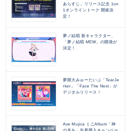
あらすじ」リリース記念 1on
1オンライントーク 開催決
定！
夢ノ結唱 新キャラクター、
「夢ノ結唱 MEW」の開発が
決定！
夢限大みゅーたいぷ「TearJe
rker」「Face The Next」が
デジタルリリース！
Ave Mujica ミニAlbum「神
の名を」先着購入キャンペー